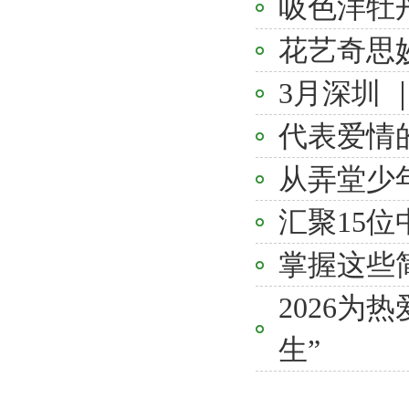
吸色洋牡
花艺奇思妙想
3月深圳 
代表爱情
从弄堂少
汇聚15
掌握这些
2026
生”