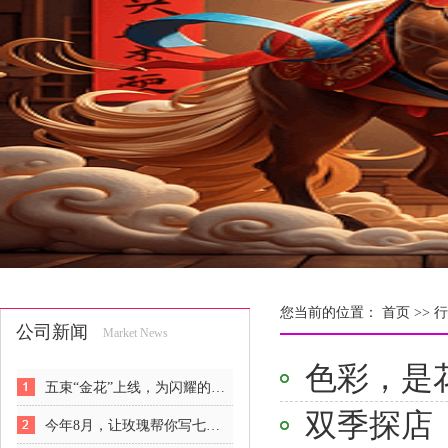
您当前的位置：
首页 >>
行
公司新闻
Market News
色彩，是
五束“金花”上线，为闪耀的女人们解锁悦己新姿势
双季探店
今年8月，让玫瑰帮你写七夕情书