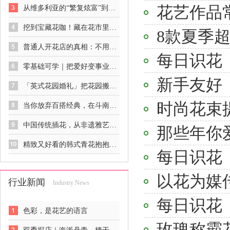
花艺作品
从维多利亚的“繁复炫富”到印象派的“自然呼吸”：欧美花艺的觉醒史
挖到宝藏花咖！藏在花市里的春日治愈秘境
8款夏季
普通人开花店的真相：不用砸钱、不用囤货，零基础也能稳稳入行
每日识花
零基础可学｜把爱好变事业，花艺是最温柔的谋生方式
新手友好
「英式花园婚礼」把花园搬进餐厅，像闯进一场下午茶后的秘密花园
时尚花束提
当你放弃百搭经典，在斗南花市你可以获得……
中国传统插花，从非遗雅艺到商业新宠
那些年你
精致又好看的韩式青花抱抱桶花礼
每日识花
以花为媒
行业新闻
Industry News
每日识花
色彩，是花艺的语言
玫瑰称霸