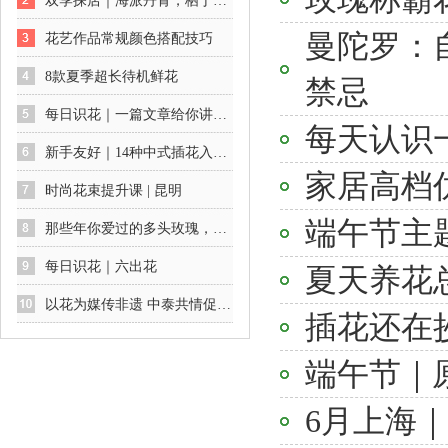
双季探店｜海派丹青，栖于花间：一场不期而遇的艺术展
曼陀罗：
花艺作品常规颜色搭配技巧
8款夏季超长待机鲜花
禁忌
每日识花｜一篇文章给你讲透绣球花及养护方法
每天认识
新手友好｜14种中式插花入门公式
家居高档仿
时尚花束提升课 | 昆明
端午节主
那些年你爱过的多头玫瑰，你最爱哪一款
每日识花｜六出花
夏天养花
以花为媒传非遗 中泰共情促交流
插花还在
端午节｜
6月上海