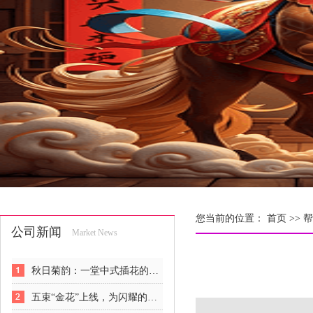
您当前的位置：
首页 >>
帮
公司新闻
Market News
秋日菊韵：一堂中式插花的风骨课
五束“金花”上线，为闪耀的女人们解锁悦己新姿势