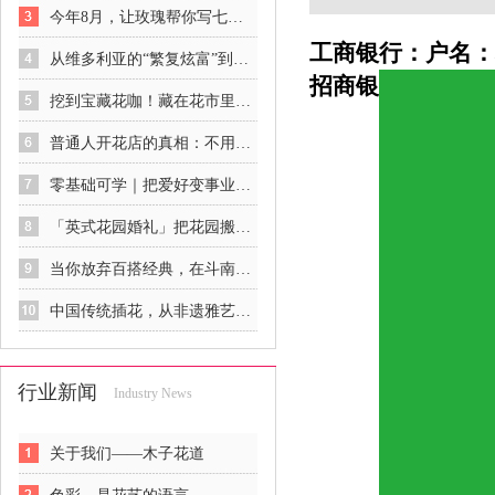
今年8月，让玫瑰帮你写七夕情书
工商银行：户名：杜铁
从维多利亚的“繁复炫富”到印象派的“自然呼吸”：欧美花艺的觉醒史
招商银
挖到宝藏花咖！藏在花市里的春日治愈秘境
普通人开花店的真相：不用砸钱、不用囤货，零基础也能稳稳入行
零基础可学｜把爱好变事业，花艺是最温柔的谋生方式
「英式花园婚礼」把花园搬进餐厅，像闯进一场下午茶后的秘密花园
当你放弃百搭经典，在斗南花市你可以获得……
中国传统插花，从非遗雅艺到商业新宠
行业新闻
Industry News
关于我们——木子花道