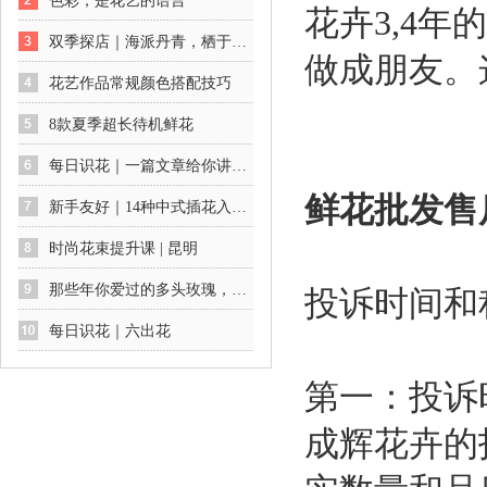
色彩，是花艺的语言
花卉3,4
双季探店｜海派丹青，栖于花间：一场不期而遇的艺术展
做成朋友。
花艺作品常规颜色搭配技巧
8款夏季超长待机鲜花
每日识花｜一篇文章给你讲透绣球花及养护方法
鲜花批发售
新手友好｜14种中式插花入门公式
时尚花束提升课 | 昆明
那些年你爱过的多头玫瑰，你最爱哪一款
投诉时间和
每日识花｜六出花
第一：投诉
成辉花卉的