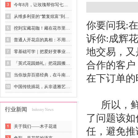
今年8月，让玫瑰帮你写七夕情书
从维多利亚的“繁复炫富”到印象派的“自然呼吸”：欧美花艺的觉醒史
你要问我:
挖到宝藏花咖！藏在花市里的春日治愈秘境
诉你:成辉
普通人开花店的真相：不用砸钱、不用囤货，零基础也能稳稳入行
地交易，又
零基础可学｜把爱好变事业，花艺是最温柔的谋生方式
合作的客户
「英式花园婚礼」把花园搬进餐厅，像闯进一场下午茶后的秘密花园
当你放弃百搭经典，在斗南花市你可以获得……
在下订单的
中国传统插花，从非遗雅艺到商业新宠
所以，鲜
行业新闻
Industry News
了问题该如
关于我们——木子花道
任，避免推