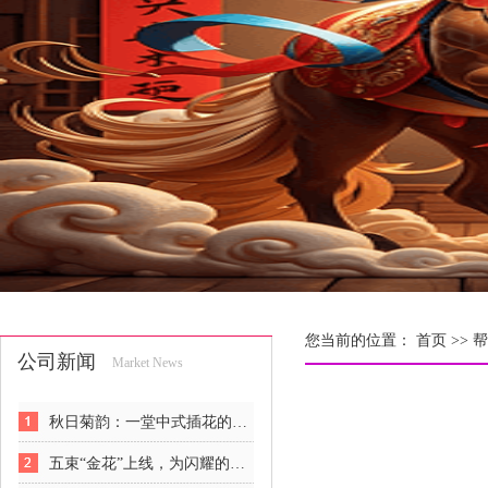
您当前的位置：
首页 >>
帮
公司新闻
Market News
秋日菊韵：一堂中式插花的风骨课
五束“金花”上线，为闪耀的女人们解锁悦己新姿势