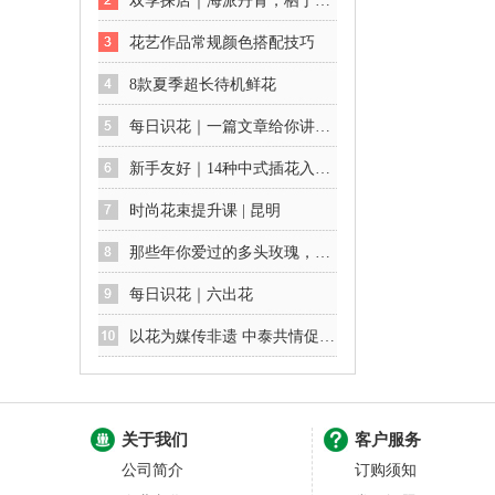
双季探店｜海派丹青，栖于花间：一场不期而遇的艺术展
花艺作品常规颜色搭配技巧
8款夏季超长待机鲜花
每日识花｜一篇文章给你讲透绣球花及养护方法
新手友好｜14种中式插花入门公式
时尚花束提升课 | 昆明
那些年你爱过的多头玫瑰，你最爱哪一款
每日识花｜六出花
以花为媒传非遗 中泰共情促交流
关于我们
客户服务
公司简介
订购须知