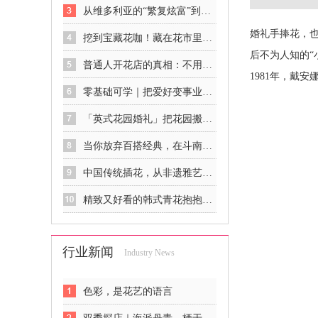
从维多利亚的“繁复炫富”到印象派的“自然呼吸”：欧美花艺的觉醒史
婚礼手捧花，
挖到宝藏花咖！藏在花市里的春日治愈秘境
后不为人知的“
普通人开花店的真相：不用砸钱、不用囤货，零基础也能稳稳入行
1981年，戴
零基础可学｜把爱好变事业，花艺是最温柔的谋生方式
「英式花园婚礼」把花园搬进餐厅，像闯进一场下午茶后的秘密花园
当你放弃百搭经典，在斗南花市你可以获得……
中国传统插花，从非遗雅艺到商业新宠
精致又好看的韩式青花抱抱桶花礼
行业新闻
Industry News
色彩，是花艺的语言