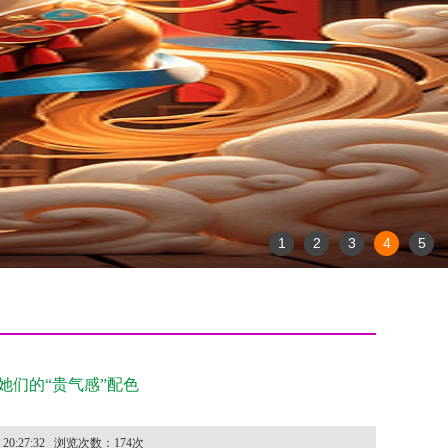
1
2
3
4
5
她们的“贵气感”配色
 20:27:32
浏览次数：
174
次