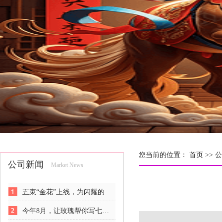
您当前的位置：
首页 >>
公
公司新闻
Market News
五束“金花”上线，为闪耀的女人们解锁悦己新姿势
今年8月，让玫瑰帮你写七夕情书