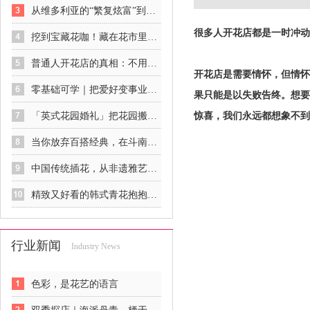
从维多利亚的“繁复炫富”到印象派的“自然呼吸”：欧美花艺的觉醒史
很多人开花店都是一时冲动
挖到宝藏花咖！藏在花市里的春日治愈秘境
普通人开花店的真相：不用砸钱、不用囤货，零基础也能稳稳入行
开花店是需要情怀，但情怀
零基础可学｜把爱好变事业，花艺是最温柔的谋生方式
果只能是以失败告终。想要
「英式花园婚礼」把花园搬进餐厅，像闯进一场下午茶后的秘密花园
惊喜，我们永远都想象不到
当你放弃百搭经典，在斗南花市你可以获得……
中国传统插花，从非遗雅艺到商业新宠
精致又好看的韩式青花抱抱桶花礼
行业新闻
Industry News
色彩，是花艺的语言