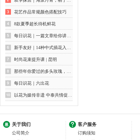
双季探店｜海派丹青，栖于花间：一场不期而遇的艺术展
花艺作品常规颜色搭配技巧
8款夏季超长待机鲜花
每日识花｜一篇文章给你讲透绣球花及养护方法
新手友好｜14种中式插花入门公式
时尚花束提升课 | 昆明
那些年你爱过的多头玫瑰，你最爱哪一款
每日识花｜六出花
以花为媒传非遗 中泰共情促交流
关于我们
客户服务
公司简介
订购须知