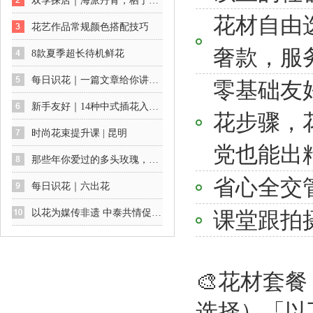
双季探店｜海派丹青，栖于花间：一场不期而遇的艺术展
花材自由选
花艺作品常规颜色搭配技巧
奢款，服
8款夏季超长待机鲜花
每日识花｜一篇文章给你讲透绣球花及养护方法
零基础友
新手友好｜14种中式插花入门公式
花步骤，
时尚花束提升课 | 昆明
党也能出
那些年你爱过的多头玫瑰，你最爱哪一款
省心全交
每日识花｜六出花
以花为媒传非遗 中泰共情促交流
课堂跟拍
🎨花材套餐
选择）「以下