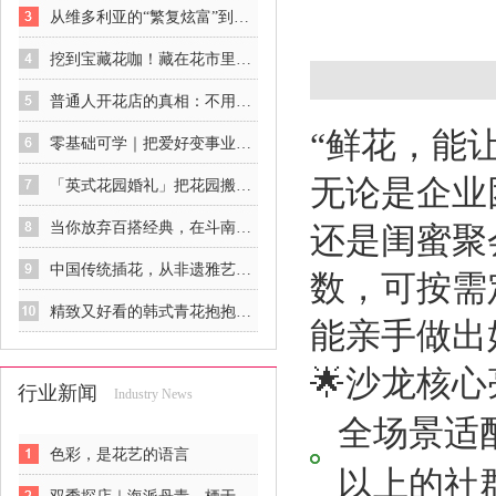
从维多利亚的“繁复炫富”到印象派的“自然呼吸”：欧美花艺的觉醒史
挖到宝藏花咖！藏在花市里的春日治愈秘境
普通人开花店的真相：不用砸钱、不用囤货，零基础也能稳稳入行
“鲜花，能
零基础可学｜把爱好变事业，花艺是最温柔的谋生方式
无论是企业
「英式花园婚礼」把花园搬进餐厅，像闯进一场下午茶后的秘密花园
当你放弃百搭经典，在斗南花市你可以获得……
还是闺蜜聚
中国传统插花，从非遗雅艺到商业新宠
数，可按需
精致又好看的韩式青花抱抱桶花礼
能亲手做出
🌟沙龙核
行业新闻
Industry News
全场景适配
色彩，是花艺的语言
以上的社