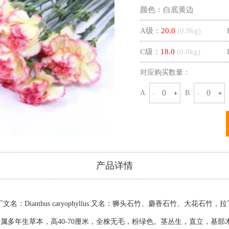
颜色：
白底黄边
A级：
20.0
(
0.9
kg)
C级：
18.0
(
0.8
kg)
对应购买数量：
A
B
-
+
-
+
产品详情
Dianthus caryophyllus.又名：狮头石竹、麝香石竹、大花石竹，拉丁文
 石竹科、石竹属多年生草本，高40-70厘米，全株无毛，粉绿色。茎丛生，直立