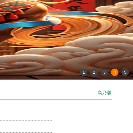
1
2
3
4
5
康乃馨