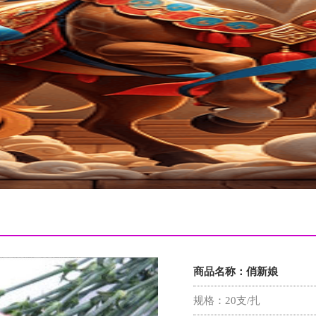
商品名称：
俏新娘
规格：
20支/扎