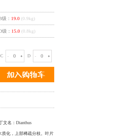
B级：
19.0
(
0.9
kg)
D级：
15.0
(
0.8
kg)
C
D
-
+
-
+
名：Dianthus
，基部木质化，上部稀疏分枝。叶片